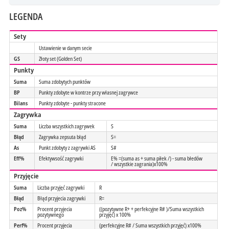
LEGENDA
Sety
Ustawienie w danym secie
GS
Złoty set (Golden Set)
Punkty
Suma
Suma zdobytych punktów
BP
Punkty zdobyte w kontrze przy własnej zagrywce
Bilans
Punkty zdobyte - punkty stracone
Zagrywka
Suma
Liczba wszystkich zagrywek
S
Błąd
Zagrywka zepsuta błąd
S=
As
Punkt zdobyty z zagrywki AS
S#
Eff%
Efektywsość zagrywki
E% =(suma as + suma piłek /) - suma błedów
/ wszystkie zagrania)x100%
Przyjęcie
Suma
Liczba przyjęć zagrywki
R
Błąd
Błąd przyjecia zagrywki
R=
Poz%
Procent przyjecia
((pozytywne R+ + perfekcyjne R# )/Suma wszystkich
pozytywnego
przyjęć) x 100%
Perf%
Procent przyjecia
(perfekcyjne R# / Suma wszystkich przyjęć) x100%