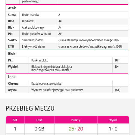
perfekcyjnego
Atak
Suma
Liczba ataków
A
Błąd
Błąd ataku
A=
Blok
Atak zablokowany
A/
Pkt
Liczba punktów w ataku
A#
Skut%
Skuteczność ataku
(suma ataków punktowych/wszystkie ataki)x100%
Eff%
Efektywność ataku
(suma as - suma błedów / wszystkie zagrania )x100%
Blok
Pkt
Punkt w bloku
B#
Wyblok
Blok po którym drużyna blokująca
B+
może wyprowadzić atak/kontrę/
Inne
Obrona
Każda obrona zawodnika
Asysta
Wystawa po której wystąpił atak punktowy
(A#)
PRZEBIEG MECZU
Set
Czas
Punkty
Wynik
1
0:23
25
:
20
1
:
0