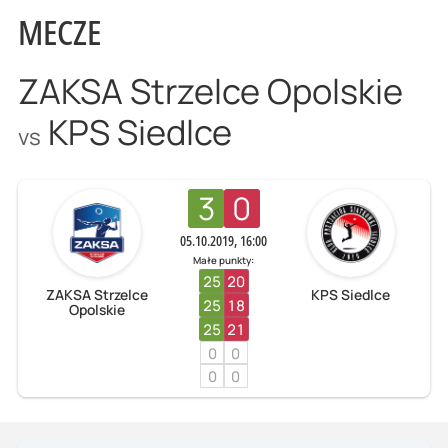
MECZE
ZAKSA Strzelce Opolskie
KPS Siedlce
vs
3
0
05.10.2019, 16:00
Małe punkty:
25
20
ZAKSA Strzelce
KPS Siedlce
25
18
Opolskie
25
21
0
0
0
0