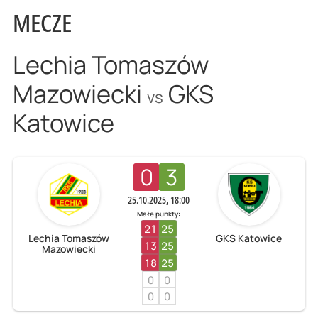
MECZE
Lechia Tomaszów
Mazowiecki
GKS
vs
Katowice
0
3
25.10.2025, 18:00
Małe punkty:
21
25
Lechia Tomaszów
GKS Katowice
13
25
Mazowiecki
18
25
0
0
0
0