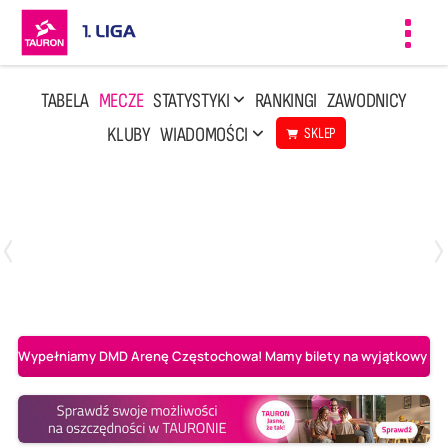
Toggl
navig
TABELA
MECZE
STATYSTYKI
RANKINGI
ZAWODNICY
KLUBY
WIADOMOŚCI
SKLEP
Czwartek, 23 Kwi, 17:30
3
1
BBTS Bielsko-Biała
CUK Anioły Toruń
Wypełniamy DMD Arenę Częstochowa! Mamy bilety na wyjątkowy mecz 