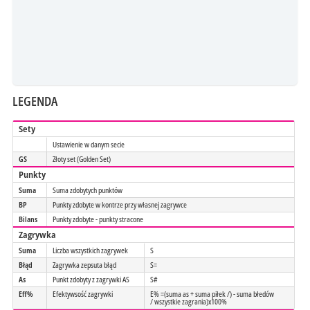
LEGENDA
Sety
Ustawienie w danym secie
GS
Złoty set (Golden Set)
Punkty
Suma
Suma zdobytych punktów
BP
Punkty zdobyte w kontrze przy własnej zagrywce
Bilans
Punkty zdobyte - punkty stracone
Zagrywka
Suma
Liczba wszystkich zagrywek
S
Błąd
Zagrywka zepsuta błąd
S=
As
Punkt zdobyty z zagrywki AS
S#
Eff%
Efektywsość zagrywki
E% =(suma as + suma piłek /) - suma błedów
/ wszystkie zagrania)x100%