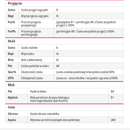
Przyjęcie
Suma
Liczba przyjęć zagrywki
R
Błąd
Błąd przyjecia zagrywki
R=
Poz%
Procent przyjecia
((pozytywne R+ + perfekcyjne R# )/Suma wszystkich
pozytywnego
przyjęć) x 100%
Perf%
Procent przyjecia
(perfekcyjne R# / Suma wszystkich przyjęć) x100%
perfekcyjnego
Atak
Suma
Liczba ataków
A
Błąd
Błąd ataku
A=
Blok
Atak zablokowany
A/
Pkt
Liczba punktów w ataku
A#
Skut%
Skuteczność ataku
(suma ataków punktowych/wszystkie ataki)x100%
Eff%
Efektywność ataku
(suma as - suma błedów / wszystkie zagrania )x100%
Blok
Pkt
Punkt w bloku
B#
Wyblok
Blok po którym drużyna blokująca
B+
może wyprowadzić atak/kontrę/
Inne
Obrona
Każda obrona zawodnika
Asysta
Wystawa po której wystąpił atak punktowy
(A#)