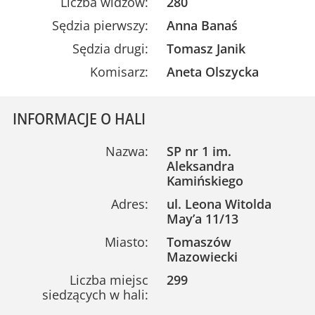
Liczba widzów:
280
Sędzia pierwszy:
Anna Banaś
Sędzia drugi:
Tomasz Janik
Komisarz:
Aneta Olszycka
INFORMACJE O HALI
Nazwa:
SP nr 1 im.
Aleksandra
Kamińskiego
Adres:
ul. Leona Witolda
May’a 11/13
Miasto:
Tomaszów
Mazowiecki
Liczba miejsc
299
siedzących w hali: