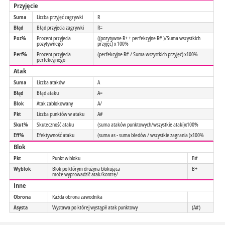
Przyjęcie
Suma
Liczba przyjęć zagrywki
R
Błąd
Błąd przyjecia zagrywki
R=
Poz%
Procent przyjecia
((pozytywne R+ + perfekcyjne R# )/Suma wszystkich
pozytywnego
przyjęć) x 100%
Perf%
Procent przyjecia
(perfekcyjne R# / Suma wszystkich przyjęć) x100%
perfekcyjnego
Atak
Suma
Liczba ataków
A
Błąd
Błąd ataku
A=
Blok
Atak zablokowany
A/
Pkt
Liczba punktów w ataku
A#
Skut%
Skuteczność ataku
(suma ataków punktowych/wszystkie ataki)x100%
Eff%
Efektywność ataku
(suma as - suma błedów / wszystkie zagrania )x100%
Blok
Pkt
Punkt w bloku
B#
Wyblok
Blok po którym drużyna blokująca
B+
może wyprowadzić atak/kontrę/
Inne
Obrona
Każda obrona zawodnika
Asysta
Wystawa po której wystąpił atak punktowy
(A#)