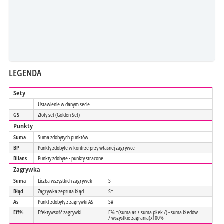
LEGENDA
Sety
Ustawienie w danym secie
GS
Złoty set (Golden Set)
Punkty
Suma
Suma zdobytych punktów
BP
Punkty zdobyte w kontrze przy własnej zagrywce
Bilans
Punkty zdobyte - punkty stracone
Zagrywka
Suma
Liczba wszystkich zagrywek
S
Błąd
Zagrywka zepsuta błąd
S=
As
Punkt zdobyty z zagrywki AS
S#
Eff%
Efektywsość zagrywki
E% =(suma as + suma piłek /) - suma błedów
/ wszystkie zagrania)x100%