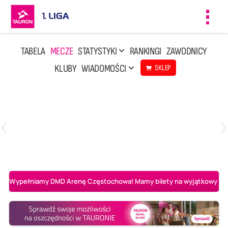
Toggl
navig
TABELA
MECZE
STATYSTYKI
RANKINGI
ZAWODNICY
KLUBY
WIADOMOŚCI
SKLEP
Czwartek, 23 Kwi, 17:30
3
1
BBTS Bielsko-Biała
CUK Anioły Toruń
Wypełniamy DMD Arenę Częstochowa! Mamy bilety na wyjątkowy mecz 