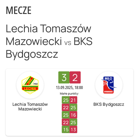
MECZE
Lechia Tomaszów
Mazowiecki
BKS
vs
Bydgoszcz
3
2
13.09.2025, 18:00
Małe punkty:
25
21
Lechia Tomaszów
BKS Bydgoszcz
22
25
Mazowiecki
25
16
22
25
15
13