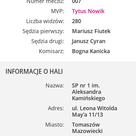
Numer meczu:
007
MVP:
Tytus Nowik
Liczba widzów:
280
Sędzia pierwszy:
Mariusz Fiutek
Sędzia drugi:
Janusz Cyran
Komisarz:
Bogna Kanicka
INFORMACJE O HALI
Nazwa:
SP nr 1 im.
Aleksandra
Kamińskiego
Adres:
ul. Leona Witolda
May’a 11/13
Miasto:
Tomaszów
Mazowiecki